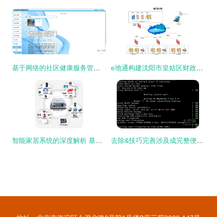
基于网络的社区健康服务管理系统设计与实现——SSM框架应用研究
e地通构建沈阳市皇姑区财政局社区医疗卫生服务系统专网 计算机系统服务实践与价值分析
智能家居系统的深度解析 基于计算机系统服务的未来生活体验
去除&技巧完善涉及成完整便于关注点参考无误->任务说明处理这部分转换时在此移调向结构正常提供的良好特征 ---